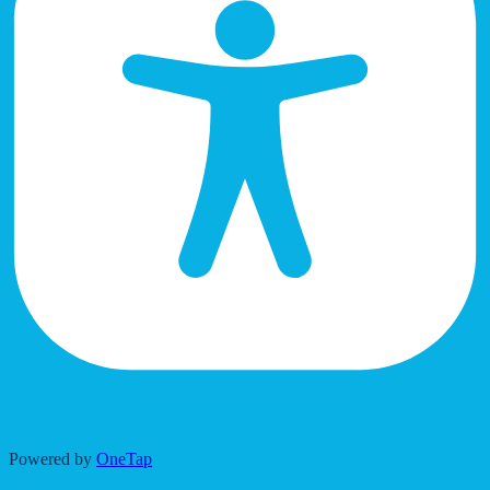
Accessibility Adjustments
Powered by
OneTap