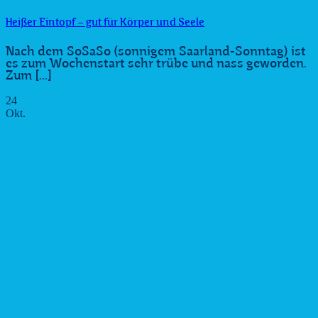
Heißer Eintopf – gut für Körper und Seele
Nach dem SoSaSo (sonnigem Saarland-Sonntag) ist
es zum Wochenstart sehr trübe und nass geworden.
Zum [...]
24
Okt.