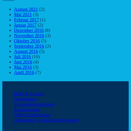
August 2021
(2)
Mai 2021
(3)
Februar 2017
(1)
Januar 2017
(2)
Dezember 2016
(8)
November 2016
(3)
Oktober 2016
(5)
September 2016
(2)
August 2016
(5)
Juli 2016
(10)
Juni 2016
(4)
Mai 2016
(3)
April 2016
(7)
Kundeninformationen
Hilfe & Kontakt
Neuigkeiten
Versandinformationen
Zahlungsarten
Widerrufsbelehrung
Allgemeine Geschäftsbedingungen