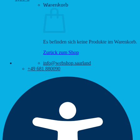
Warenkorb
Es befinden sich keine Produkte im Warenkorb.
Zurück zum Shop
info@webshop.saarland
+49 681 880090