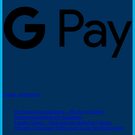
G
P
Social Share
Vertrag widerrufen!
Neuigkeiten
Hochglanz-Keramiktassen – Mit den schönsten
Keine
Sehenswürdigkeiten des Saarlandes
Kommentare
Keine
Emaille-Tassen – Trinkspaß mit rustikalem Charme
zu
Kommentar
Keine
Mit dem Colormagic-Schirm gute Laune bei Regenwetter
Hochglanz-
zu
Komm