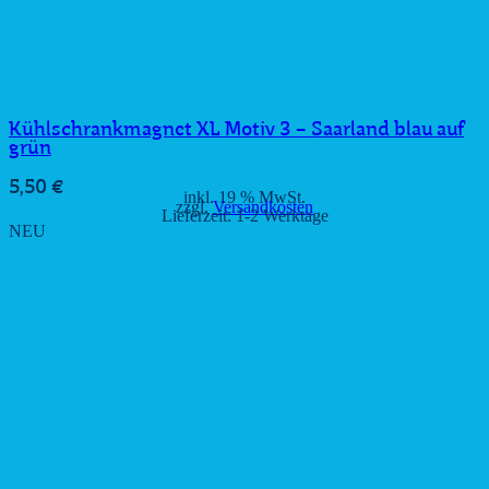
Kühlschrankmagnet XL Motiv 3 – Saarland blau auf
grün
5,50
€
inkl. 19 % MwSt.
zzgl.
Versandkosten
Lieferzeit:
1-2 Werktage
NEU