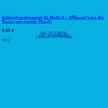
Kühlschrankmagnet XL Motiv 8 – Uffbasse! Loss die
Flosse von meiner Flasch!
5,50
€
inkl. 19 % MwSt.
zzgl.
Versandkosten
Lieferzeit:
1-2 Werktage
NEU