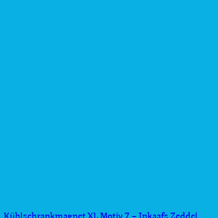
Kühlschrankmagnet XL Motiv 7 – Inkaafs Zeddel