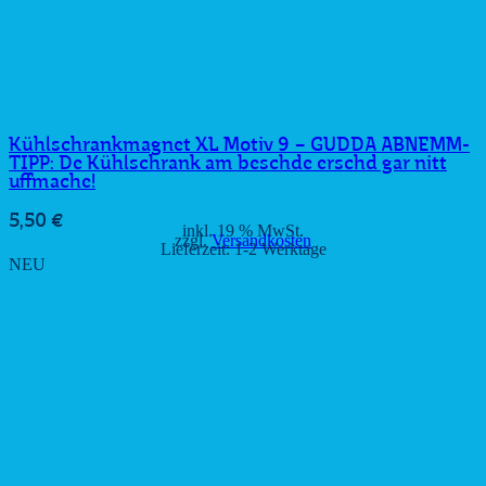
Kühlschrankmagnet XL Motiv 9 – GUDDA ABNEMM-
TIPP: De Kühlschrank am beschde erschd gar nitt
uffmache!
5,50
€
inkl. 19 % MwSt.
zzgl.
Versandkosten
Lieferzeit:
1-2 Werktage
NEU