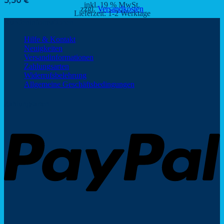
5,50
€
inkl. 19 % MwSt.
zzgl.
Versandkosten
Lieferzeit:
1-2 Werktage
Kundeninformationen
Hilfe & Kontakt
Neuigkeiten
Versandinformationen
Zahlungsarten
Widerrufsbelehrung
Allgemeine Geschäftsbedingungen
Zahlungsarten
P
V