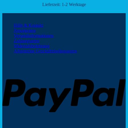
Lieferzeit:
1-2 Werktage
Kundeninformationen
Hilfe & Kontakt
Neuigkeiten
Versandinformationen
Zahlungsarten
Widerrufsbelehrung
Allgemeine Geschäftsbedingungen
Zahlungsarten
P