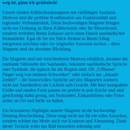
gräätzisch!
weg ist, gänn ich gräätzisch!
Menge
Unsere runden Kühlschrankmagnete mit vielfältigen Saarland-
Motiven sind die perfekte Kombination aus Funktionalität und
regionaler Verbundenheit. Diese hochwertigen Magnete bringen
nicht nur Ordnung an Ihren Kühlschrank oder Ihr Memoboard,
sondern verleihen Ihrem Zuhause auch einen Hauch saarländischer
Heimatliebe. Egal ob Sie ein Stück Heimat in Ihrem Alltag
integrieren möchten oder ein originelles Souvenir suchen – diese
Magnete sind ein absoluter Blickfang.
Die Magnete sind mit verschiedenen Motiven erhältlich, darunter die
markante Silhouette des Saarlandes, bekannte saarländische Sprüche
oder Symbole, die typisch für die Region sind. Ob „Uffbasse!
Finger weg von meinem Schwenker“ oder einfach nur „Inkaafs
Zeddel“ – die humorvollen Sprüche auf den Magneten zaubern
nicht nur Saarländern ein Lächeln aufs Gesicht. Mit ihrer kompakten
Größe und runden Form passen sie perfekt in jede Küche und sind
gleichzeitig stabil genug, um Notizzettel, Einkaufslisten oder Fotos
sicher an Ort und Stelle zu halten.
Ein besonderes Highlight unserer Magnete ist die hochwertige
Doming-Beschichtung. Diese sorgt nicht nur für ein edles Aussehen,
sondern schützt das Motiv auch vor Kratzern und Abnutzung. Dank
dieser Technik wirkt das Bild besonders lebendig und