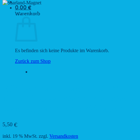
0,00
€
Warenkorb
Es befinden sich keine Produkte im Warenkorb.
Zurück zum Shop
Kühlschrankmagnet XL Motiv
6 – Uffbasse! Wenn mei Weck
weg ist, gänn ich gräätzisch!
5,50
€
inkl. 19 % MwSt.
zzgl.
Versandkosten