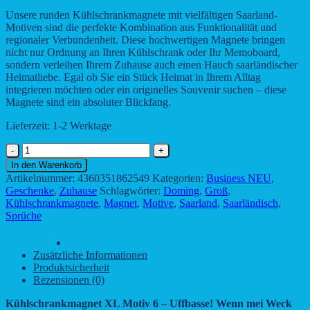
Unsere runden Kühlschrankmagnete mit vielfältigen Saarland-
Motiven sind die perfekte Kombination aus Funktionalität und
regionaler Verbundenheit. Diese hochwertigen Magnete bringen
nicht nur Ordnung an Ihren Kühlschrank oder Ihr Memoboard,
sondern verleihen Ihrem Zuhause auch einen Hauch saarländischer
Heimatliebe. Egal ob Sie ein Stück Heimat in Ihrem Alltag
integrieren möchten oder ein originelles Souvenir suchen – diese
Magnete sind ein absoluter Blickfang.
Lieferzeit:
1-2 Werktage
Kühlschrankmagnet
XL
In den Warenkorb
Motiv
Artikelnummer:
4360351862549
Kategorien:
Business NEU
,
6
Geschenke
,
Zuhause
Schlagwörter:
Doming
,
Groß
,
–
Kühlschrankmagnete
,
Magnet
,
Motive
,
Saarland
,
Saarländisch
,
Uffbasse!
Sprüche
Wenn
mei
Beschreibung
Weck
Zusätzliche Informationen
weg
Produktsicherheit
ist,
Rezensionen (0)
gänn
ich
Kühlschrankmagnet XL Motiv 6 – Uffbasse! Wenn mei Weck