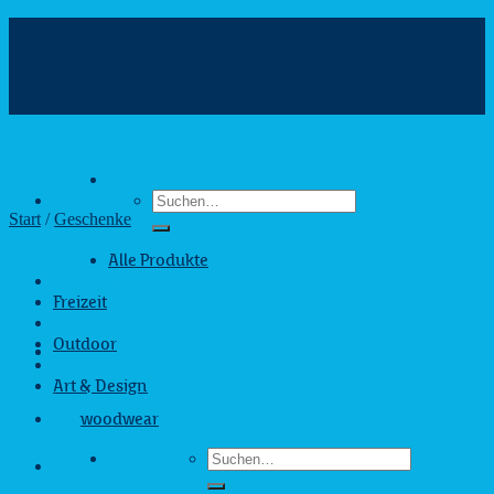
Zum
Inhalt
info@webshop.saarland
springen
+49 681 880090
Hilfe & Kontakt
Suchen
nach:
Start
/
Geschenke
Alle Produkte
Business
Freizeit
Geschenke
Outdoor
Zuhause
Art & Design
woodwear
Suchen
nach: