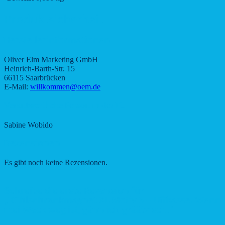
Produktsicherheit
Herstellerinformationen
Oliver Elm Marketing GmbH
Heinrich-Barth-Str. 15
66115 Saarbrücken
E-Mail:
willkommen@oem.de
Verantwortliche Person in der EU
Sabine Wobido
Rezensionen
Es gibt noch keine Rezensionen.
Schreibe die erste Rezension für
„Kühlschrankmagnet XL Motiv 6 – Uffbasse! Wenn
mei Weck weg ist, gänn ich gräätzisch!“