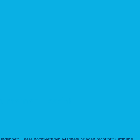
n meiner Flasch!
rbundenheit. Diese hochwertigen Magnete bringen nicht nur Ordnung