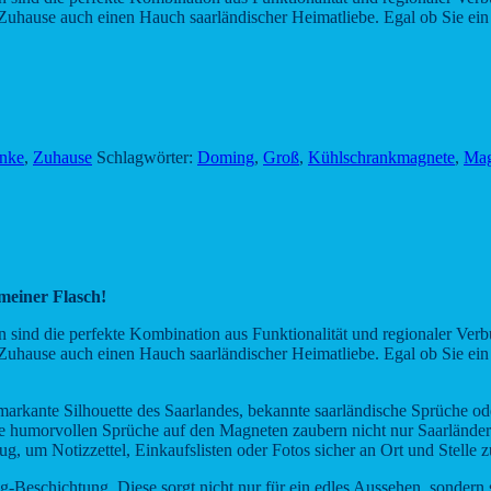
hause auch einen Hauch saarländischer Heimatliebe. Egal ob Sie ein S
nke
,
Zuhause
Schlagwörter:
Doming
,
Groß
,
Kühlschrankmagnete
,
Mag
meiner Flasch!
 sind die perfekte Kombination aus Funktionalität und regionaler Ve
hause auch einen Hauch saarländischer Heimatliebe. Egal ob Sie ein S
markante Silhouette des Saarlandes, bekannte saarländische Sprüche od
 humorvollen Sprüche auf den Magneten zaubern nicht nur Saarländer
ug, um Notizzettel, Einkaufslisten oder Fotos sicher an Ort und Stelle z
g-Beschichtung. Diese sorgt nicht nur für ein edles Aussehen, sondern