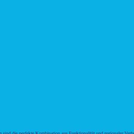
– Uffbasse! Loss die Flosse vo
 sind die perfekte Kombination aus Funktionalität und regionaler Ve