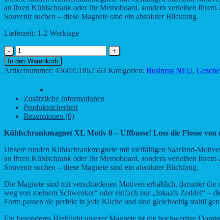
an Ihren Kühlschrank oder Ihr Memoboard, sondern verleihen Ihrem Zu
Souvenir suchen – diese Magnete sind ein absoluter Blickfang.
Lieferzeit:
1-2 Werktage
Kühlschrankmagnet
XL
In den Warenkorb
Motiv
Artikelnummer:
4360351862563
Kategorien:
Business NEU
,
Gesche
8
–
Beschreibung
Uffbasse!
Zusätzliche Informationen
Loss
Produktsicherheit
die
Rezensionen (0)
Flosse
von
Kühlschrankmagnet XL Motiv 8 – Uffbasse! Loss die Flosse von 
meiner
Flasch!
Unsere runden Kühlschrankmagnete mit vielfältigen Saarland-Motiven
Menge
an Ihren Kühlschrank oder Ihr Memoboard, sondern verleihen Ihrem Zu
Souvenir suchen – diese Magnete sind ein absoluter Blickfang.
Die Magnete sind mit verschiedenen Motiven erhältlich, darunter die 
weg von meinem Schwenker“ oder einfach nur „Inkaafs Zeddel“ – die
Form passen sie perfekt in jede Küche und sind gleichzeitig stabil gen
Ein besonderes Highlight unserer Magnete ist die hochwertige Domin