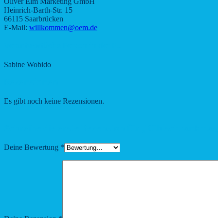
Oliver Elm Marketing GmbH
Heinrich-Barth-Str. 15
66115 Saarbrücken
E-Mail:
willkommen@oem.de
Verantwortliche Person in der EU
Sabine Wobido
Rezensionen
Es gibt noch keine Rezensionen.
Schreibe die erste Rezension für „Kühlschrankmagne
Deine Bewertung
*