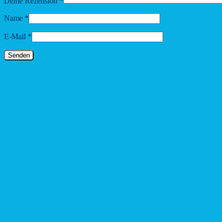
Deine Rezension
*
Name
*
E-Mail
*
Ähnliche Produkte