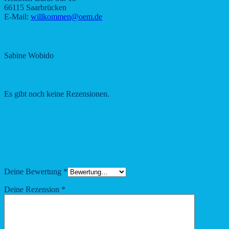
66115 Saarbrücken
E-Mail:
willkommen@oem.de
Verantwortliche Person in der EU
Sabine Wobido
Rezensionen
Es gibt noch keine Rezensionen.
Schreibe die erste Rezension für
„Kühlschrankmagnet XL Motiv 9 – GUDDA
ABNEMM-TIPP: De Kühlschrank am beschde
erschd gar nitt uffmache!“
Deine Bewertung
*
Deine Rezension
*