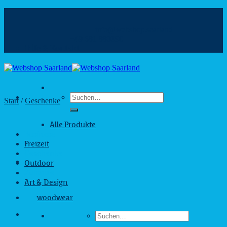
Zum
Inhalt
info@webshop.saarland
springen
+49 681 880090
Hilfe & Kontakt
Suchen
Start
/
Geschenke
nach:
Alle Produkte
Business
Freizeit
Geschenke
Outdoor
Zuhause
Art & Design
woodwear
Suchen
nach: