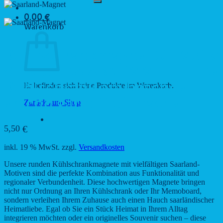
0,00
€
Warenkorb
Kühlschrankmagnet XL Motiv
9 – GUDDA ABNEMM-TIPP: De
Kühlschrank am beschde
Es befinden sich keine Produkte im Warenkorb.
erschd gar nitt uffmache!
Zurück zum Shop
5,50
€
inkl. 19 % MwSt.
zzgl.
Versandkosten
Unsere runden Kühlschrankmagnete mit vielfältigen Saarland-
Motiven sind die perfekte Kombination aus Funktionalität und
regionaler Verbundenheit. Diese hochwertigen Magnete bringen
nicht nur Ordnung an Ihren Kühlschrank oder Ihr Memoboard,
sondern verleihen Ihrem Zuhause auch einen Hauch saarländischer
Heimatliebe. Egal ob Sie ein Stück Heimat in Ihrem Alltag
integrieren möchten oder ein originelles Souvenir suchen – diese