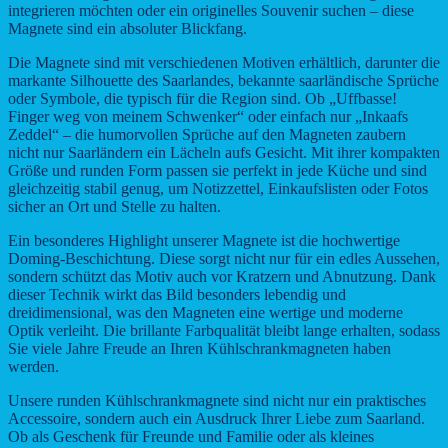
integrieren möchten oder ein originelles Souvenir suchen – diese
Magnete sind ein absoluter Blickfang.
Die Magnete sind mit verschiedenen Motiven erhältlich, darunter die
markante Silhouette des Saarlandes, bekannte saarländische Sprüche
oder Symbole, die typisch für die Region sind. Ob „Uffbasse!
Finger weg von meinem Schwenker“ oder einfach nur „Inkaafs
Zeddel“ – die humorvollen Sprüche auf den Magneten zaubern
nicht nur Saarländern ein Lächeln aufs Gesicht. Mit ihrer kompakten
Größe und runden Form passen sie perfekt in jede Küche und sind
gleichzeitig stabil genug, um Notizzettel, Einkaufslisten oder Fotos
sicher an Ort und Stelle zu halten.
Ein besonderes Highlight unserer Magnete ist die hochwertige
Doming-Beschichtung. Diese sorgt nicht nur für ein edles Aussehen,
sondern schützt das Motiv auch vor Kratzern und Abnutzung. Dank
dieser Technik wirkt das Bild besonders lebendig und
dreidimensional, was den Magneten eine wertige und moderne
Optik verleiht. Die brillante Farbqualität bleibt lange erhalten, sodass
Sie viele Jahre Freude an Ihren Kühlschrankmagneten haben
werden.
Unsere runden Kühlschrankmagnete sind nicht nur ein praktisches
Accessoire, sondern auch ein Ausdruck Ihrer Liebe zum Saarland.
Ob als Geschenk für Freunde und Familie oder als kleines