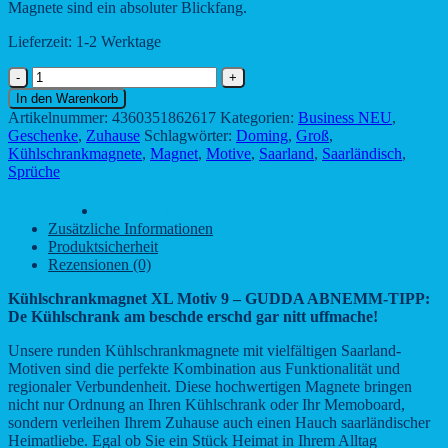
Magnete sind ein absoluter Blickfang.
Lieferzeit:
1-2 Werktage
Kühlschrankmagnet
XL
In den Warenkorb
Motiv
Artikelnummer:
4360351862617
Kategorien:
Business NEU
,
9
Geschenke
,
Zuhause
Schlagwörter:
Doming
,
Groß
,
–
Kühlschrankmagnete
,
Magnet
,
Motive
,
Saarland
,
Saarländisch
,
GUDDA
Sprüche
ABNEMM-
TIPP:
Beschreibung
De
Zusätzliche Informationen
Kühlschrank
Produktsicherheit
am
Rezensionen (0)
beschde
erschd
Kühlschrankmagnet XL Motiv 9 – GUDDA ABNEMM-TIPP:
gar
De Kühlschrank am beschde erschd gar nitt uffmache!
nitt
uffmache!
Unsere runden Kühlschrankmagnete mit vielfältigen Saarland-
Menge
Motiven sind die perfekte Kombination aus Funktionalität und
regionaler Verbundenheit. Diese hochwertigen Magnete bringen
nicht nur Ordnung an Ihren Kühlschrank oder Ihr Memoboard,
sondern verleihen Ihrem Zuhause auch einen Hauch saarländischer
Heimatliebe. Egal ob Sie ein Stück Heimat in Ihrem Alltag