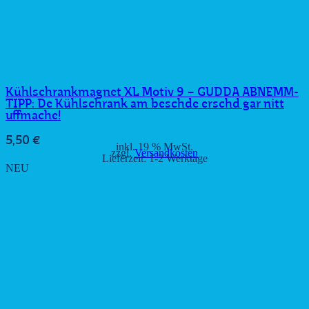
Kühlschrankmagnet XL Motiv 9 – GUDDA ABNEMM-
TIPP: De Kühlschrank am beschde erschd gar nitt
uffmache!
5,50
€
inkl. 19 % MwSt.
zzgl.
Versandkosten
Lieferzeit:
1-2 Werktage
NEU