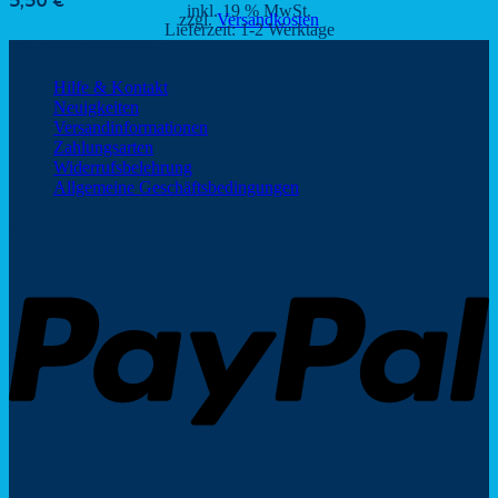
5,50
€
inkl. 19 % MwSt.
zzgl.
Versandkosten
Lieferzeit:
1-2 Werktage
Kundeninformationen
Hilfe & Kontakt
Neuigkeiten
Versandinformationen
Zahlungsarten
Widerrufsbelehrung
Allgemeine Geschäftsbedingungen
Zahlungsarten
P
V