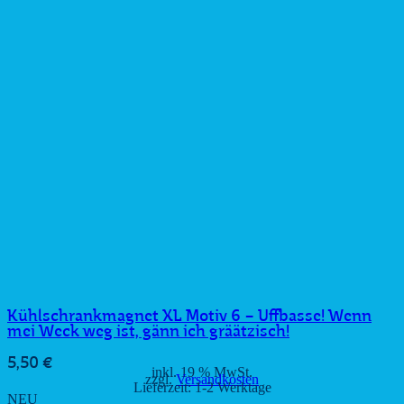
Kühlschrankmagnet XL Motiv 6 – Uffbasse! Wenn
mei Weck weg ist, gänn ich gräätzisch!
5,50
€
inkl. 19 % MwSt.
zzgl.
Versandkosten
Lieferzeit:
1-2 Werktage
NEU