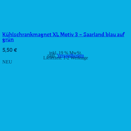
Kühlschrankmagnet XL Motiv 3 – Saarland blau auf
grün
5,50
€
inkl. 19 % MwSt.
zzgl.
Versandkosten
Lieferzeit:
1-2 Werktage
NEU