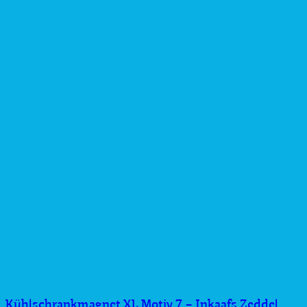
Kühlschrankmagnet XL Motiv 7 – Inkaafs Zeddel