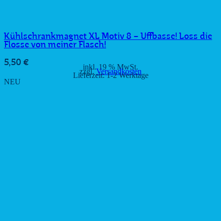
Kühlschrankmagnet XL Motiv 8 – Uffbasse! Loss die
Flosse von meiner Flasch!
5,50
€
inkl. 19 % MwSt.
zzgl.
Versandkosten
Lieferzeit:
1-2 Werktage
NEU