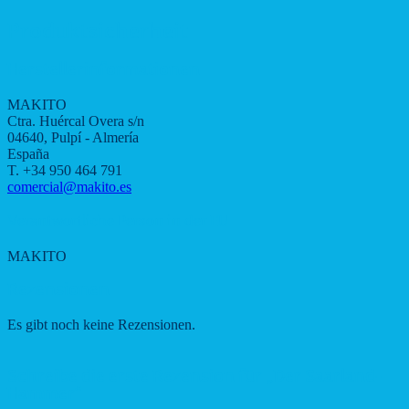
Produktsicherheit
Herstellerinformationen
MAKITO
Ctra. Huércal Overa s/n
04640, Pulpí - Almería
España
T. +34 950 464 791
comercial@makito.es
Verantwortliche Person in der EU
MAKITO
Rezensionen
Es gibt noch keine Rezensionen.
Schreibe die erste Rezension für „Der Saarland-
Hammer“