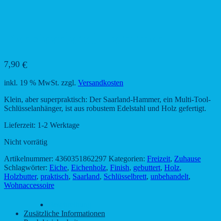
Der Saarland-Hammer
7,90
€
inkl. 19 % MwSt.
zzgl.
Versandkosten
Klein, aber superpraktisch: Der Saarland-Hammer, ein Multi-Tool-
Schlüsselanhänger, ist aus robustem Edelstahl und Holz gefertigt.
Lieferzeit:
1-2 Werktage
Nicht vorrätig
Artikelnummer:
4360351862297
Kategorien:
Freizeit
,
Zuhause
Schlagwörter:
Eiche
,
Eichenholz
,
Finish
,
gebuttert
,
Holz
,
Holzbutter
,
praktisch
,
Saarland
,
Schlüsselbrett
,
unbehandelt
,
Wohnaccessoire
Beschreibung
Zusätzliche Informationen