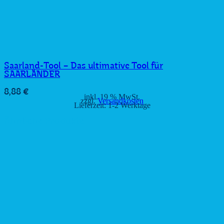
Saarland-Tool – Das ultimative Tool für
SAARLÄNDER
8,88
€
inkl. 19 % MwSt.
zzgl.
Versandkosten
Lieferzeit:
1-2 Werktage
Ähnliche Produkte