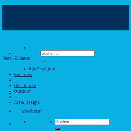
Zum
Inhalt
info@webshop.saarland
springen
+49 681 880090
Hilfe & Kontakt
Suchen
nach:
Start
/
Zuhause
Alle Produkte
Business
Freizeit
Geschenke
Outdoor
Zuhause
Art & Design
woodwear
Suchen
nach: