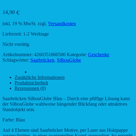
14,90
€
inkl. 19 % MwSt.
zzgl.
Versandkosten
Lieferzeit:
1-2 Werktage
Nicht vorrätig
Artikelnummer:
4260351860500
Kategorie:
Geschenke
Schlagwörter:
Saarbrücken
,
SilhouGlobe
Beschreibung
Zusätzliche Informationen
Produktsicherheit
Rezensionen (0)
Saarbrücken SilhouGlobe Blau – Durch eine pfiffige Lösung kann
der SilhouGlobe wahlweise hängender Blickfang oder attraktives
Standobjekt sein.
Farbe: Blau
Auf 4 Ebenen sind Saarbrücker Motive, per Laser aus Holzpappe
ausgeschnitten, in einer zweigeteilten Kugel angeordnet. So entsteht