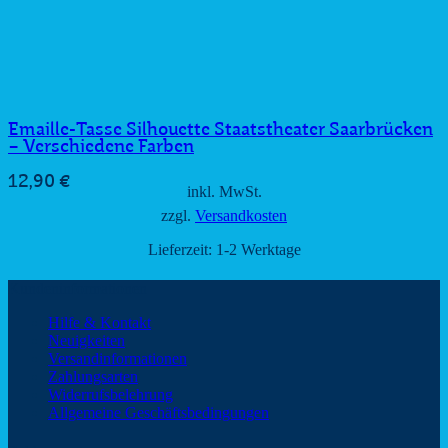
Emaille-Tasse Silhouette Staatstheater Saarbrücken
– Verschiedene Farben
12,90
€
inkl. MwSt.
zzgl.
Versandkosten
Lieferzeit:
1-2 Werktage
Kundeninformationen
Hilfe & Kontakt
Neuigkeiten
Versandinformationen
Zahlungsarten
Widerrufsbelehrung
Allgemeine Geschäftsbedingungen