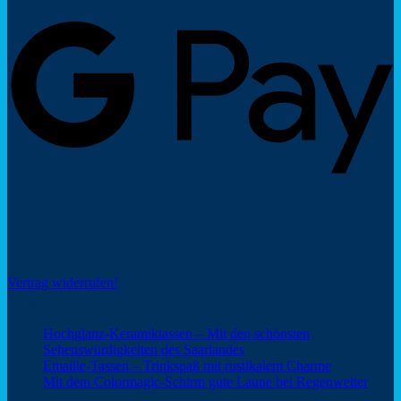
G
P
Social Share
Vertrag widerrufen!
Neuigkeiten
Hochglanz-Keramiktassen – Mit den schönsten
Keine
Sehenswürdigkeiten des Saarlandes
Kommentare
Keine
Emaille-Tassen – Trinkspaß mit rustikalem Charme
zu
Kommentar
Keine
Mit dem Colormagic-Schirm gute Laune bei Regenwetter
Hochglanz-
zu
Komm