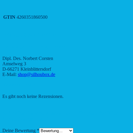
GTIN
4260351860500
Produktsicherheit
Herstellerinformationen
Dipl. Des. Norbert Corsten
Amselweg 3
D-66271 Kleinblittersdorf
E-Mail:
shop@silhoubox.de
Rezensionen
Es gibt noch keine Rezensionen.
Schreibe die erste Rezension für „Saarbrücken
SilhouGlobe Blau“
Deine Bewertung
*