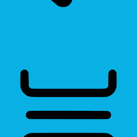
Read Page