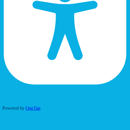
Accessibility Adjustments
Powered by
OneTap