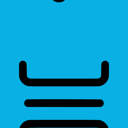
Read Page