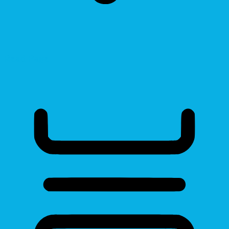
Read Page