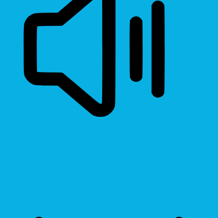
Read Page