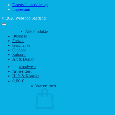
Saarlandes
bei
Datenschutzerklärung
Regen
Impressum
© 2026 Webshop Saarland
Alle Produkte
Business
Freizeit
Geschenke
Outdoor
Zuhause
Art & Design
woodwear
Anmelden
Hilfe & Kontakt
0,00
€
Warenkorb