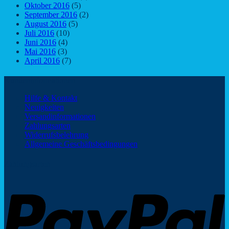
Oktober 2016
(5)
September 2016
(2)
August 2016
(5)
Juli 2016
(10)
Juni 2016
(4)
Mai 2016
(3)
April 2016
(7)
Kundeninformationen
Hilfe & Kontakt
Neuigkeiten
Versandinformationen
Zahlungsarten
Widerrufsbelehrung
Allgemeine Geschäftsbedingungen
Zahlungsarten
P