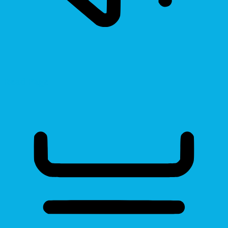
Read Page