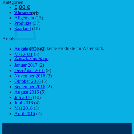
Kategorien
0,00
€
Aktionen
(3)
Warenkorb
Allgemein
(15)
Produkte
(37)
Saarland
(10)
Archiv
Es befinden sich keine Produkte im Warenkorb.
August 2021
(2)
Mai 2021
(3)
Zurück zum Shop
Februar 2017
(1)
Januar 2017
(2)
Dezember 2016
(8)
November 2016
(3)
Oktober 2016
(5)
September 2016
(2)
August 2016
(5)
Juli 2016
(10)
Juni 2016
(4)
Mai 2016
(3)
April 2016
(7)
Kundeninformationen