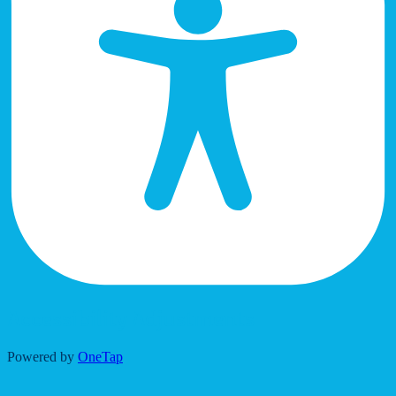
Accessibility Adjustments
Powered by
OneTap