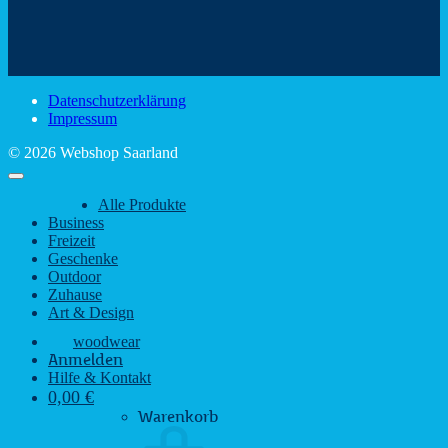
den
Trinkspaß
Color
schönsten
mit
Schir
Sehenswürdigkeiten
rustikalem
gute
des
Charme
Laun
Saarlandes
bei
Datenschutzerklärung
Regen
Impressum
© 2026 Webshop Saarland
Alle Produkte
Business
Freizeit
Geschenke
Outdoor
Zuhause
Art & Design
woodwear
Anmelden
Hilfe & Kontakt
0,00
€
Warenkorb