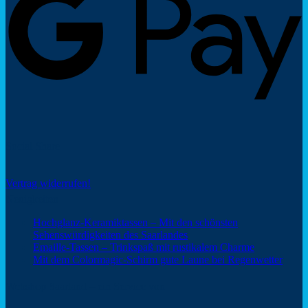
Social Share
Vertrag widerrufen!
Neuigkeiten
Hochglanz-Keramiktassen – Mit den schönsten
Keine
Sehenswürdigkeiten des Saarlandes
Kommentare
Keine
Emaille-Tassen – Trinkspaß mit rustikalem Charme
zu
Kommentar
Keine
Mit dem Colormagic-Schirm gute Laune bei Regenwetter
Hochglanz-
zu
Komm
Keramiktassen
Emaille-
zu
Webshop Saarland – ein Service von
–
Tassen
Mit
Mit
–
dem