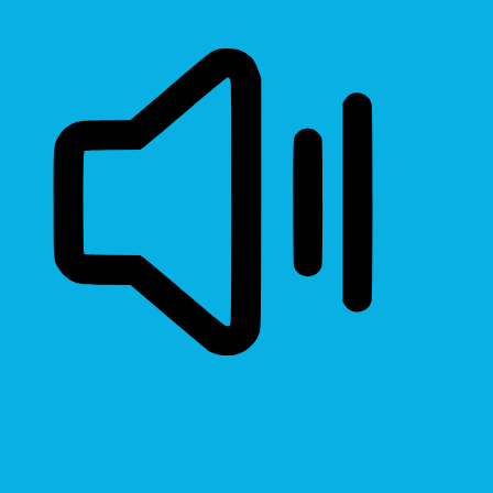
Read Page