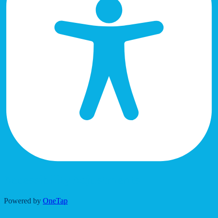
Accessibility Adjustments
Powered by
OneTap