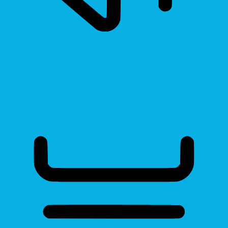
Read Page