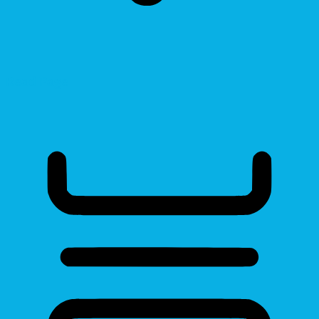
Read Page