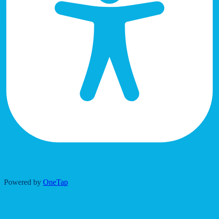
Accessibility Adjustments
Powered by
OneTap