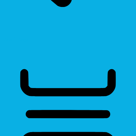
Read Page