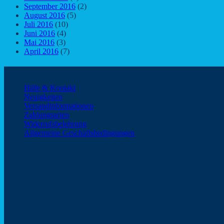
September 2016
(2)
August 2016
(5)
Juli 2016
(10)
Juni 2016
(4)
Mai 2016
(3)
April 2016
(7)
Kundeninformationen
Hilfe & Kontakt
Neuigkeiten
Versandinformationen
Zahlungsarten
Widerrufsbelehrung
Allgemeine Geschäftsbedingungen
Zahlungsarten