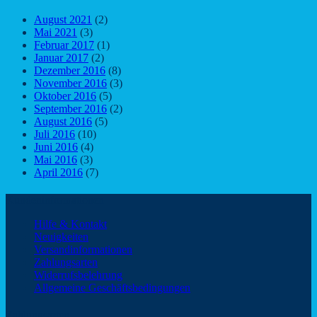
August 2021
(2)
Mai 2021
(3)
Februar 2017
(1)
Januar 2017
(2)
Dezember 2016
(8)
November 2016
(3)
Oktober 2016
(5)
September 2016
(2)
August 2016
(5)
Juli 2016
(10)
Juni 2016
(4)
Mai 2016
(3)
April 2016
(7)
Kundeninformationen
Hilfe & Kontakt
Neuigkeiten
Versandinformationen
Zahlungsarten
Widerrufsbelehrung
Allgemeine Geschäftsbedingungen
Zahlungsarten