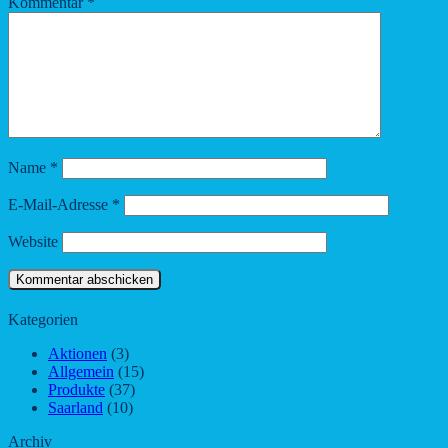
Kommentar
*
Name
*
E-Mail-Adresse
*
Website
Kategorien
Aktionen
(3)
Allgemein
(15)
Produkte
(37)
Saarland
(10)
Archiv