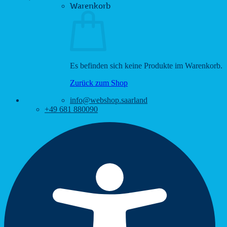
Warenkorb
Es befinden sich keine Produkte im Warenkorb.
Zurück zum Shop
info@webshop.saarland
+49 681 880090