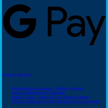
P
Social Share
Vertrag widerrufen!
Neuigkeiten
Hochglanz-Keramiktassen – Mit den schönsten
Keine
Sehenswürdigkeiten des Saarlandes
Kommentare
Keine
Emaille-Tassen – Trinkspaß mit rustikalem Charme
zu
Kommentar
Keine
Mit dem Colormagic-Schirm gute Laune bei Regenwetter
Hochglanz-
zu
Komm