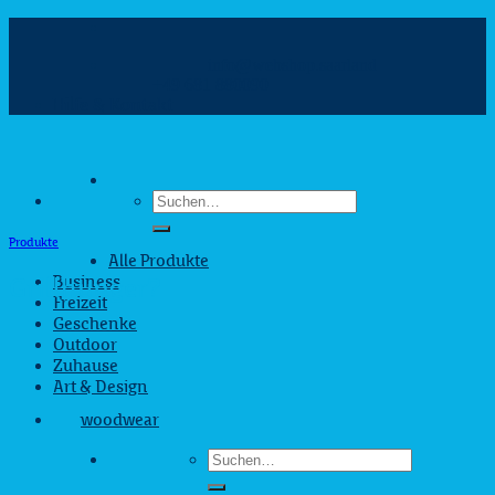
Zum
Inhalt
info@webshop.saarland
springen
+49 681 880090
Hilfe & Kontakt
Suchen
nach:
Produkte
Alle Produkte
Business
Grillhunger?
Freizeit
Geschenke
Outdoor
Zuhause
Art & Design
woodwear
Suchen
nach: