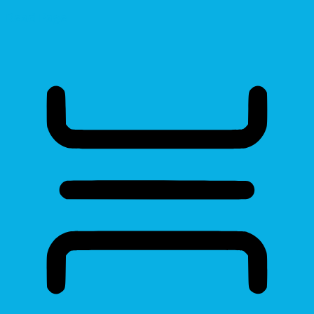
Read Page