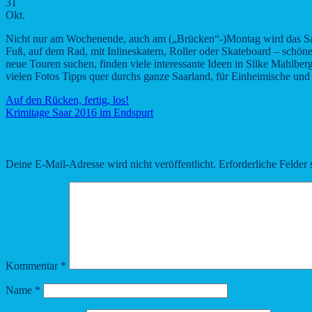
31
Okt.
Nicht nur am Wochenende, auch am („Brücken“-)Montag wird das Saarl
Fuß, auf dem Rad, mit Inlineskatern, Roller oder Skateboard – schön
neue Touren suchen, finden viele interessante Ideen in Silke Mahl
vielen Fotos Tipps quer durchs ganze Saarland, für Einheimische und 
Auf den Rücken, fertig, los!
Krimitage Saar 2016 im Endspurt
Schreibe einen Kommentar
Deine E-Mail-Adresse wird nicht veröffentlicht.
Erforderliche Felder 
Kommentar
*
Name
*