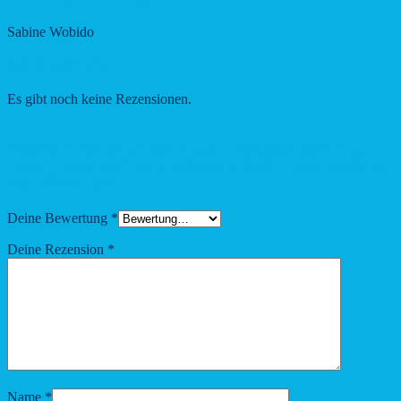
Sabine Wobido
Rezensionen
Es gibt noch keine Rezensionen.
Schreibe die erste Rezension für „Duftkerze mit
Lasergravur auf Verschlussdeckel – Veschiedene
Duftvarianten“
Deine Bewertung
*
Deine Rezension
*
Name
*