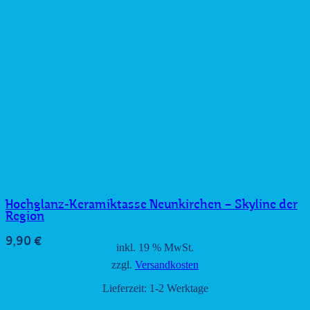
Hochglanz-Keramiktasse Neunkirchen – Skyline der
Region
9,90
€
inkl. 19 % MwSt.
zzgl.
Versandkosten
Lieferzeit:
1-2 Werktage