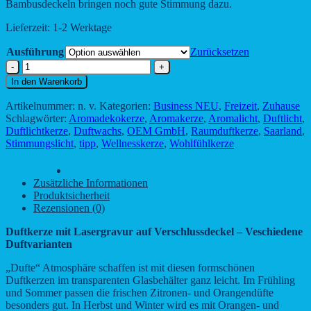
Bambusdeckeln bringen noch gute Stimmung dazu.
Lieferzeit:
1-2 Werktage
Ausführung
Zurücksetzen
Duftkerze
mit
In den Warenkorb
Lasergravur
auf
Artikelnummer:
n. v.
Kategorien:
Business NEU
,
Freizeit
,
Zuhause
Verschlussdeckel
Schlagwörter:
Aromadekokerze
,
Aromakerze
,
Aromalicht
,
Duftlicht
,
-
Duftlichtkerze
,
Duftwachs
,
OEM GmbH
,
Raumduftkerze
,
Saarland
,
Veschiedene
Stimmungslicht
,
tipp
,
Wellnesskerze
,
Wohlfühlkerze
Duftvarianten
Menge
Beschreibung
Zusätzliche Informationen
Produktsicherheit
Rezensionen (0)
Duftkerze mit Lasergravur auf Verschlussdeckel – Veschiedene
Duftvarianten
„Dufte“ Atmosphäre schaffen ist mit diesen formschönen
Duftkerzen im transparenten Glasbehälter ganz leicht. Im Frühling
und Sommer passen die frischen Zitronen- und Orangendüfte
besonders gut. In Herbst und Winter wird es mit Orangen- und