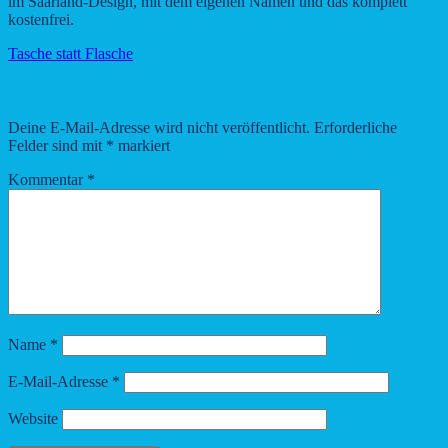
im Saarland-Design, mit dem eigenen Namen und das komplett
kostenfrei.
Tasche statt Flasche
Schreibe einen Kommentar
Deine E-Mail-Adresse wird nicht veröffentlicht.
Erforderliche
Felder sind mit
*
markiert
Kommentar
*
Name
*
E-Mail-Adresse
*
Website