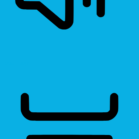
Read Page