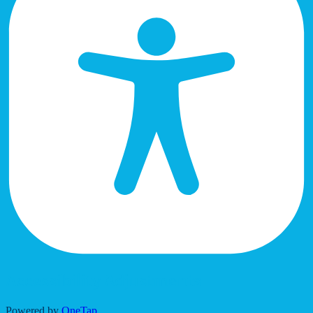
Accessibility Adjustments
Powered by
OneTap