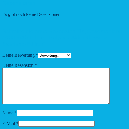
Rezensionen
Es gibt noch keine Rezensionen.
Schreibe die erste Rezension für „Powerbank mit
4000 mAh Lithium-Polymer-Akku Klasse A –
Saarland-Edition“
Deine Bewertung
*
Deine Rezension
*
Name
*
E-Mail
*