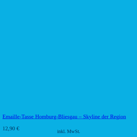
Emaille-Tasse Homburg-Bliesgau – Skyline der Region
12,90
€
inkl. MwSt.