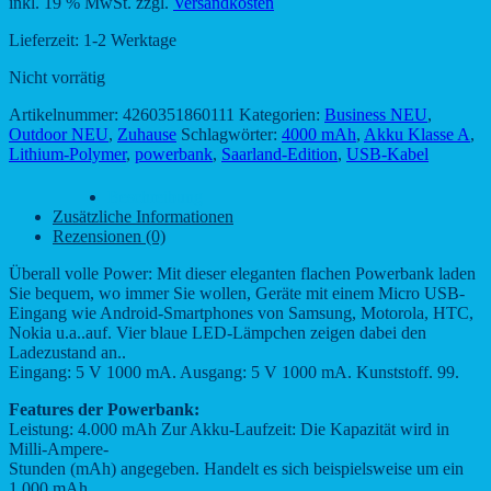
inkl. 19 % MwSt.
zzgl.
Versandkosten
Lieferzeit:
1-2 Werktage
Nicht vorrätig
Artikelnummer:
4260351860111
Kategorien:
Business NEU
,
Outdoor NEU
,
Zuhause
Schlagwörter:
4000 mAh
,
Akku Klasse A
,
Lithium-Polymer
,
powerbank
,
Saarland-Edition
,
USB-Kabel
Beschreibung
Zusätzliche Informationen
Rezensionen (0)
Überall volle Power: Mit dieser eleganten flachen Powerbank laden
Sie bequem, wo immer Sie wollen, Geräte mit einem Micro USB-
Eingang wie Android-Smartphones von Samsung, Motorola, HTC,
Nokia u.a..auf. Vier blaue LED-Lämpchen zeigen dabei den
Ladezustand an..
Eingang: 5 V 1000 mA. Ausgang: 5 V 1000 mA. Kunststoff. 99.
Features der Powerbank:
Leistung: 4.000 mAh Zur Akku-Laufzeit: Die Kapazität wird in
Milli-Ampere-
Stunden (mAh) angegeben. Handelt es sich beispielsweise um ein
1.000 mAh