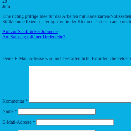
28
Juni
Eine richtig pfiffige Idee für das Arbeiten mit Karteikarten/Notizzett
Stiftklemme fixieren – fertig. Und in der Klemme lässt sich auch noc
Auf zur Saarbrücker Jobmeile
Am Samstag mit ´ner Dreierkette?
Schreibe einen Kommentar
Deine E-Mail-Adresse wird nicht veröffentlicht.
Erforderliche Felder 
Kommentar
*
Name
*
E-Mail-Adresse
*