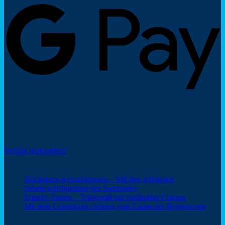
P
Social Share
Vertrag widerrufen!
Neuigkeiten
Hochglanz-Keramiktassen – Mit den schönsten
Keine
Sehenswürdigkeiten des Saarlandes
Kommentare
Keine
Emaille-Tassen – Trinkspaß mit rustikalem Charme
zu
Kommentar
Keine
Mit dem Colormagic-Schirm gute Laune bei Regenwetter
Hochglanz-
zu
Komm
Keramiktassen
Emaille-
zu