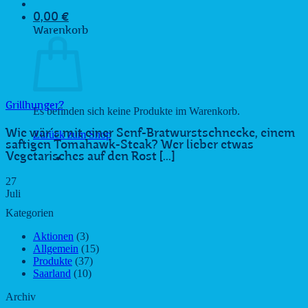
0,00
€
Warenkorb
Grillhunger?
Es befinden sich keine Produkte im Warenkorb.
Wie wär´s mit einer Senf-Bratwurstschnecke, einem
Zurück zum Shop
saftigen Tomahawk-Steak? Wer lieber etwas
Vegetarisches auf den Rost [...]
27
Juli
Kategorien
Aktionen
(3)
Allgemein
(15)
Produkte
(37)
Saarland
(10)
Archiv