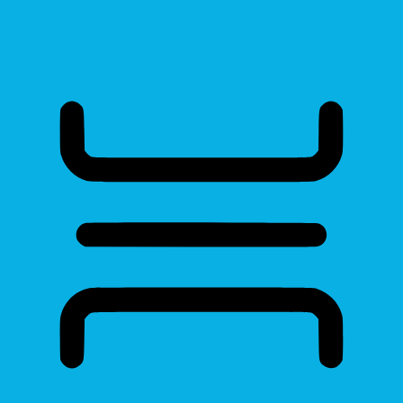
Read Page