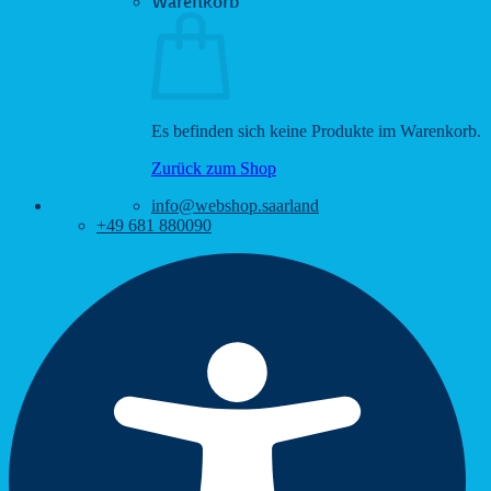
Warenkorb
Es befinden sich keine Produkte im Warenkorb.
Zurück zum Shop
info@webshop.saarland
+49 681 880090