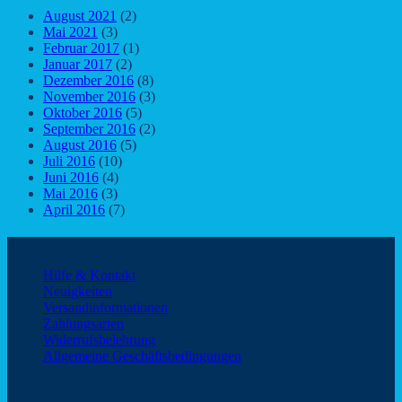
August 2021
(2)
Mai 2021
(3)
Februar 2017
(1)
Januar 2017
(2)
Dezember 2016
(8)
November 2016
(3)
Oktober 2016
(5)
September 2016
(2)
August 2016
(5)
Juli 2016
(10)
Juni 2016
(4)
Mai 2016
(3)
April 2016
(7)
Kundeninformationen
Hilfe & Kontakt
Neuigkeiten
Versandinformationen
Zahlungsarten
Widerrufsbelehrung
Allgemeine Geschäftsbedingungen
Zahlungsarten