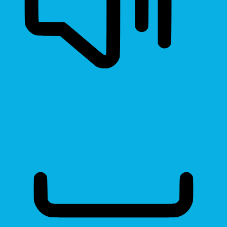
Read Page