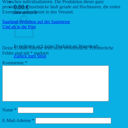
Wünschen individualisieren. Die Produktion dieser ganz
persönlichen Einzelstücke läuft gerade auf Hochtouren, die ersten
0,00
€
Exemplare gehen heute in den Versand.
Warenkorb
Saarland-Webshop auf der Saarmesse
Und ab in die Post
Schreibe einen Kommentar
Es befinden sich keine Produkte im Warenkorb.
Deine E-Mail-Adresse wird nicht veröffentlicht.
Erforderliche
Felder sind mit
*
markiert
Zurück zum Shop
Kommentar
*
Name
*
E-Mail-Adresse
*