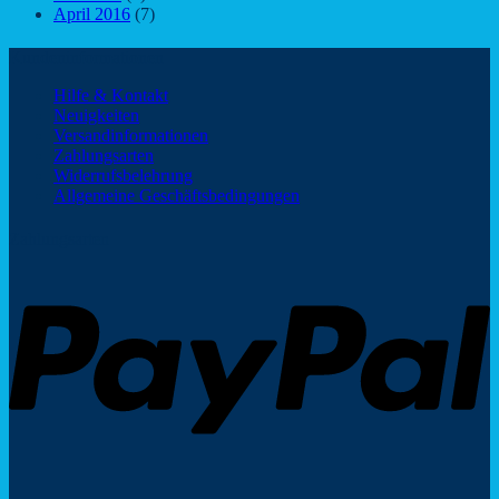
April 2016
(7)
Kundeninformationen
Hilfe & Kontakt
Neuigkeiten
Versandinformationen
Zahlungsarten
Widerrufsbelehrung
Allgemeine Geschäftsbedingungen
Zahlungsarten
P