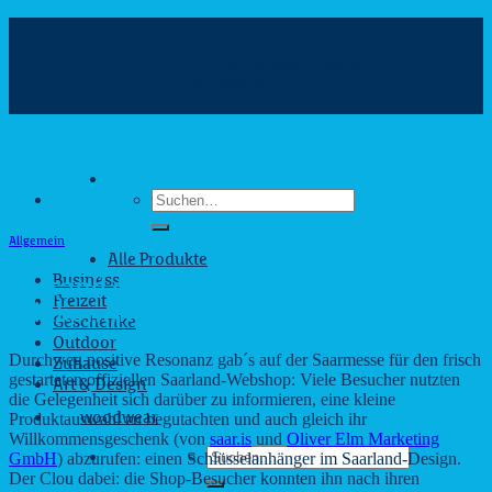
Zum
Inhalt
info@webshop.saarland
springen
+49 681 880090
Hilfe & Kontakt
Suchen
nach:
Allgemein
Alle Produkte
Business
Versand der individualisierten
Freizeit
Willkommensgeschenke startet
Geschenke
Outdoor
Durchweg positive Resonanz gab´s auf der Saarmesse für den frisch
Zuhause
gestarteten offiziellen Saarland-Webshop: Viele Besucher nutzten
Art & Design
die Gelegenheit sich darüber zu informieren, eine kleine
Produktauswahl zu begutachten und auch gleich ihr
woodwear
Willkommensgeschenk (von
saar.is
und
Oliver Elm Marketing
Suchen
GmbH
) abzurufen: einen Schlüsselanhänger im Saarland-Design.
nach:
Der Clou dabei: die Shop-Besucher konnten ihn nach ihren