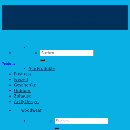
Zum
Inhalt
info@webshop.saarland
springen
+49 681 880090
Hilfe & Kontakt
Suchen
nach:
Produkte
Alle Produkte
Business
Gut gekühlt an heißen Tagen
Freizeit
Geschenke
Outdoor
Zuhause
Art & Design
woodwear
Suchen
nach: