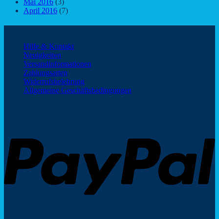
Mai 2016
(3)
April 2016
(7)
Kundeninformationen
Hilfe & Kontakt
Neuigkeiten
Versandinformationen
Zahlungsarten
Widerrufsbelehrung
Allgemeine Geschäftsbedingungen
Zahlungsarten
P