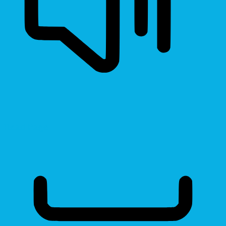
Read Page