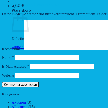
Schreibe einen Kommentar
0,00
€
Warenkorb
Deine E-Mail-Adresse wird nicht veröffentlicht.
Erforderliche Felder 
Es befinden sich keine Produkte im Warenkorb.
Zurück zum Shop
Kommentar
*
Name
*
E-Mail-Adresse
*
Website
Kategorien
Aktionen
(3)
Allgemein
(15)