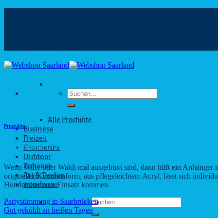
Zum
Inhalt
info@webshop.saarland
springen
+49 681 880090
Hilfe & Kontakt
Suchen
nach:
Alle Produkte
Produkte
Business
Freizeit
Wo weilt Willy?
Geschenke
Outdoor
Wenn Willy oder Waldi mal ausgebüxt sind, dann hilft ein Anhänger 
Zuhause
origineller Knochenform, aus pflegeleichtem Acryl, lässt sich indivi
Art & Design
Hundehütte zum Einsatz kommen.
woodwear
Suchen
Partystimmung in Saarbrücken
nach:
Gut gekühlt an heißen Tagen