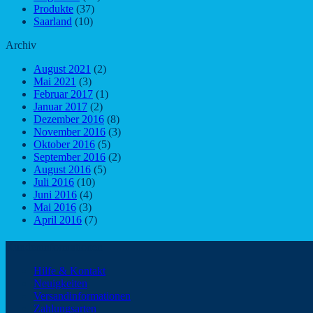
Produkte
(37)
Saarland
(10)
Archiv
August 2021
(2)
Mai 2021
(3)
Februar 2017
(1)
Januar 2017
(2)
Dezember 2016
(8)
November 2016
(3)
Oktober 2016
(5)
September 2016
(2)
August 2016
(5)
Juli 2016
(10)
Juni 2016
(4)
Mai 2016
(3)
April 2016
(7)
Kundeninformationen
Hilfe & Kontakt
Neuigkeiten
Versandinformationen
Zahlungsarten