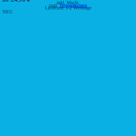
24,90
€
ab:
inkl. MwSt.
zzgl.
Versandkosten
Lieferzeit:
1-2 Werktage
NEU