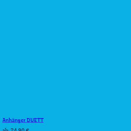
Anhänger DUETT
24,90
€
ab: