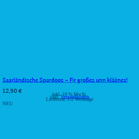
Saarländische Spardoos – Fir großes unn kläänes!
12,90
€
inkl. 19 % MwSt.
zzgl.
Versandkosten
Lieferzeit:
1-2 Werktage
NEU