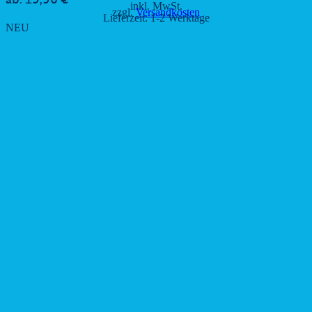
19,90
€
ab:
inkl. MwSt.
zzgl.
Versandkosten
Lieferzeit:
1-2 Werktage
NEU