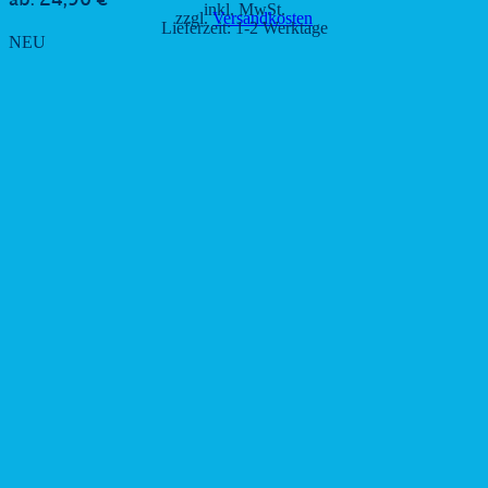
24,90
€
ab:
inkl. MwSt.
zzgl.
Versandkosten
Lieferzeit:
1-2 Werktage
NEU