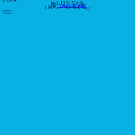
8,88
€
inkl. 19 % MwSt.
zzgl.
Versandkosten
Lieferzeit:
1-2 Werktage
NEU