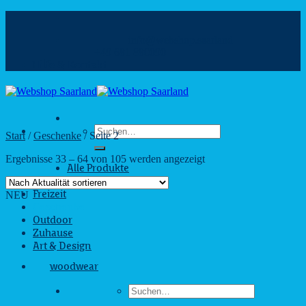
Zum
Inhalt
info@webshop.saarland
springen
+49 681 880090
Hilfe & Kontakt
Suchen
Start
/
Geschenke
/
Seite 2
nach:
Nach
Ergebnisse 33 – 64 von 105 werden angezeigt
Alle Produkte
Aktualität
Business
sortiert
NEU
Freizeit
Geschenke
Outdoor
Zuhause
Art & Design
woodwear
Suchen
nach: